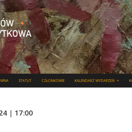
o aktualnych wydarzeniach oraz o działalności Związku.
ich Artystów Plastyków –
Użytkowa
ÓWNA
STATUT
CZŁONKOWIE
KALENDARZ WYDARZEŃ
K
24 | 17:00