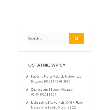
i
c
e
e
r
b
a
o
s
o
i
k
ę
u
w
(
n
O
o
t
w
w
y
i
m
e
o
r
k
a
n
s
i
i
e
ę
)
w
n
o
OSTATNIE WPISY
w
y
m
o
k
Nabór na Plener Malarski Malownicza
n
Byczyna 2026 | 9-12.09.2026
i
e
)
Zapraszamy | Zamek Moszna |
02.08.2026 | 13:00
Lista zakwalifikowanych |XXVI – Plener
Malarski na Zamku Moszna 2026