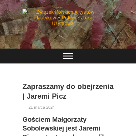
Oficjalna strona ZPAP-PSU, na której znajdą Państwo
Związek Polskich
informacje o aktualnych wydarzeniach oraz o
działalności Związku.
Artystów Plastyków
– Polska Sztuka
Użytkowa
Zapraszamy do obejrzenia
| Jaremi Picz
21 marca 2024
Gościem Małgorzaty
Sobolewskiej jest Jaremi