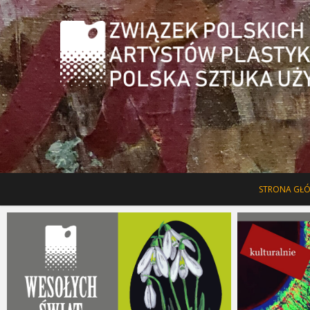
Oficjalna strona ZPAP-PSU, na której znajdą Państwo informacje 
Związek Polsk
STRONA GŁ