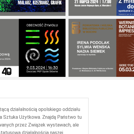
4
19 marca 2024
5 marca 2024
żącą działalnością opolskiego oddziału
ka Sztuka Użytkowa. Znajdą Państwo tu
zowanych przez Związek wystawach, ale
statusową działalnością naszej