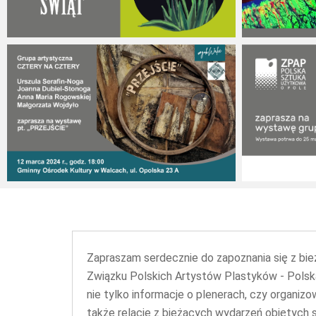
27 marca 2024
21 marca 202
12 marca 2024
9 marca 2024
Zapraszam serdecznie do zapoznania się z bie
Związku Polskich Artystów Plastyków - Pols
nie tylko informacje o plenerach, czy organi
także relacje z bieżących wydarzeń objętych 