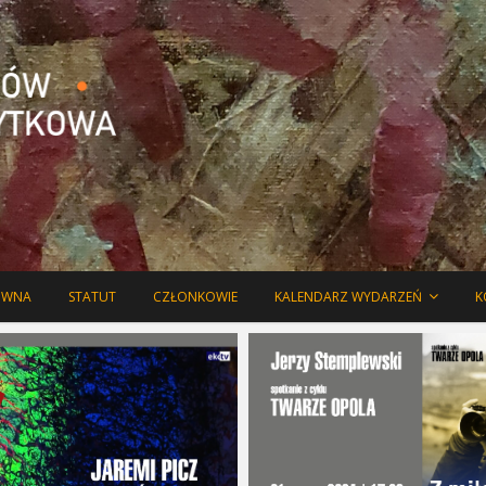
o aktualnych wydarzeniach oraz o działalności Związku.
ich Artystów Plastyków –
Użytkowa
ÓWNA
STATUT
CZŁONKOWIE
KALENDARZ WYDARZEŃ
K