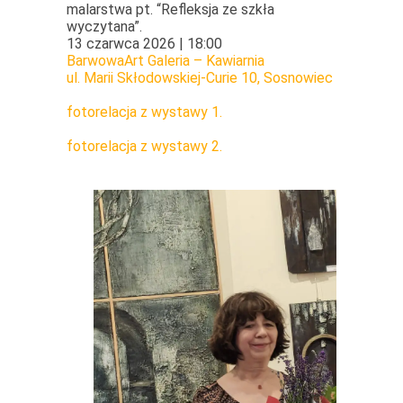
malarstwa pt. “Refleksja ze szkła
wyczytana”.
13 czarwca 2026 | 18:00
BarwowaArt Galeria – Kawiarnia
ul. Marii Skłodowskiej-Curie 10, Sosnowiec
fotorelacja z wystawy 1.
fotorelacja z wystawy 2.