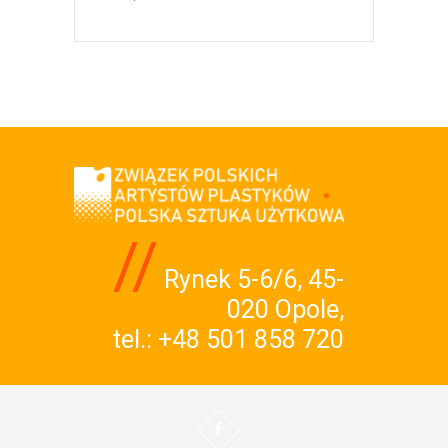
//
Rynek 5-6/6, 45-
020 Opole,
tel.:
+48 501 858 720