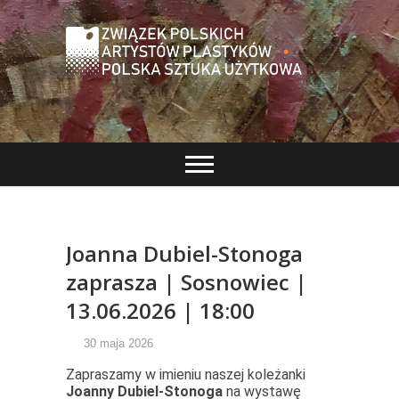
Oficjalna strona ZPAP-PSU, na której znajdą Państwo
Związek Polskich
informacje o aktualnych wydarzeniach oraz o
działalności Związku.
Artystów
Plastyków – Polska
Sztuka Użytkowa
Joanna Dubiel-Stonoga
zaprasza | Sosnowiec |
13.06.2026 | 18:00
30 maja 2026
Zapraszamy w imieniu naszej koleżanki
Joanny Dubiel-Stonoga
na wystawę