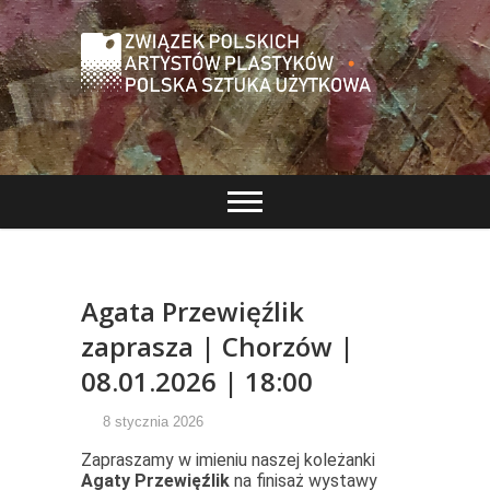
Oficjalna strona ZPAP-PSU, na której znajdą Państwo
Związek Polskich
informacje o aktualnych wydarzeniach oraz o
działalności Związku.
Artystów
Plastyków – Polska
Sztuka Użytkowa
Agata Przewięźlik
zaprasza | Chorzów |
08.01.2026 | 18:00
8 stycznia 2026
Zapraszamy w imieniu naszej koleżanki
Agaty Przewięźlik
na finisaż wystawy