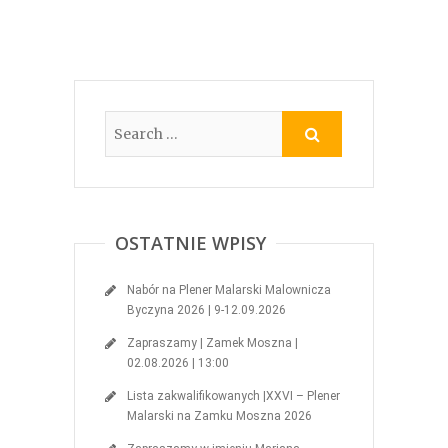
a
o
s
o
i
k
ę
u
w
(
n
O
o
t
w
w
y
i
m
e
o
r
k
a
n
s
i
i
e
ę
)
w
n
o
w
y
OSTATNIE WPISY
m
o
k
n
Nabór na Plener Malarski Malownicza
i
e
Byczyna 2026 | 9-12.09.2026
)
Zapraszamy | Zamek Moszna |
02.08.2026 | 13:00
Lista zakwalifikowanych |XXVI – Plener
Malarski na Zamku Moszna 2026