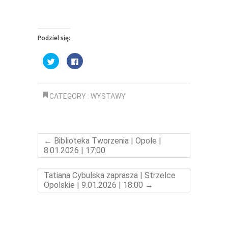
Podziel się:
U
K
d
l
o
i
s
k
t
n
ę
i
p
j
CATEGORY :
WYSTAWY
n
,
i
a
j
b
n
y
a
u
T
d
w
o
←
Biblioteka Tworzenia | Opole |
i
s
8.01.2026 | 17:00
t
t
t
ę
e
p
r
n
Tatiana Cybulska zaprasza | Strzelce
z
i
e
ć
Opolskie | 9.01.2026 | 18:00
→
(
n
O
a
t
F
w
a
i
c
e
e
r
b