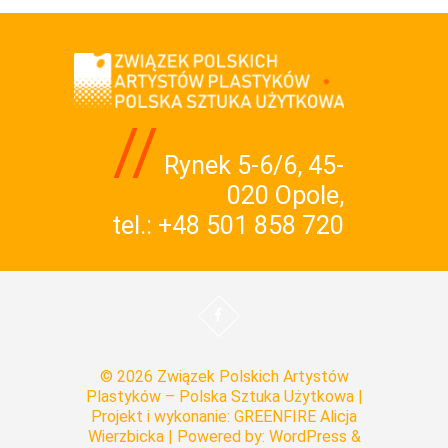
//
Rynek 5-6/6, 45-
020 Opole,
tel.:
+48 501 858 720
© 2026
Związek Polskich Artystów
Plastyków – Polska Sztuka Użytkowa
|
Projekt i wykonanie:
GREENFIRE Alicja
Wierzbicka
| Powered by: WordPress &